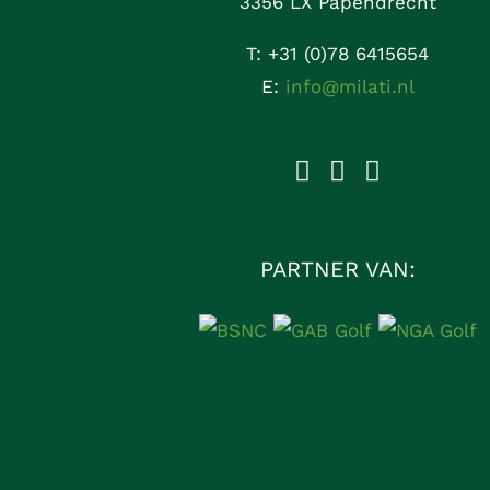
3356 LX Papendrecht
T:
+31 (0)78 6415654
E:
info@milati.nl
PARTNER VAN: