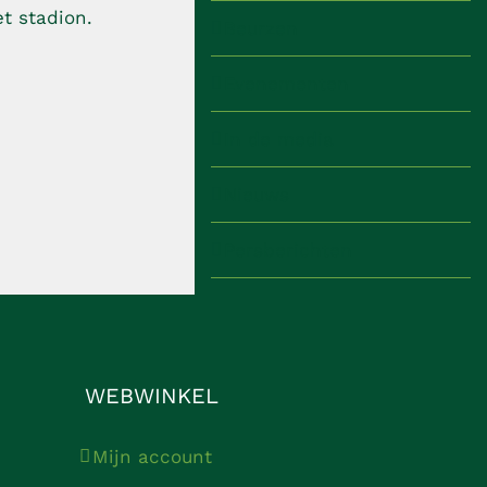
et stadion.
Beurzen
Evenementen
In de media
Nieuws
Persberichten
WEBWINKEL
Mijn account