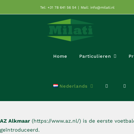
Ga
Tel: +31 78 641 56 54
|
Mail: info@milati.nl
naar
inhoud
Home
Particulieren
Pr
Nederlands
AZ Alkmaar
​ (https://www.az.nl/) is de eerste voetb
geïntroduceerd.