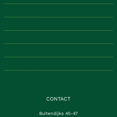
Beurzen
Evenementen
In de media
Nieuws
Persberichten
CONTACT
Buitendijks 45-47