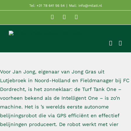
Ga
Tel: +31 78 641 56 54
|
Mail: info@milati.nl
naar
Facebook
YouTube
LinkedIn
inhoud
Voor Jan Jong, eigenaar van Jong Gras uit
Lutjebroek in Noord-Holland en Fieldmanager bij FC
Dordrecht, is het zonneklaar: de Turf Tank One –
voorheen bekend als de Intelligent One – is zo’n
machine. Het is ’s werelds eerste autonome
belijningsrobot die via GPS efficiënt en effectief
belijningen produceert. De robot werkt met vier