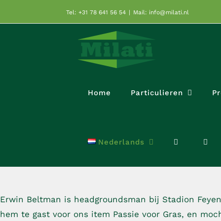
Ga
Tel: +31 78 641 56 54
|
Mail: info@milati.nl
naar
inhoud
Home
Particulieren
Pr
Nederlands
Erwin Beltman is headgroundsman bij Stadion Feyeno
hem te gast voor ons item Passie voor Gras, en moc