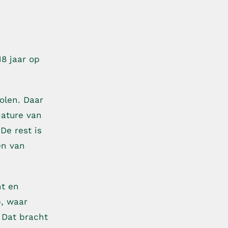
8 jaar op
olen. Daar
cature van
De rest is
en van
ht en
p, waar
 Dat bracht