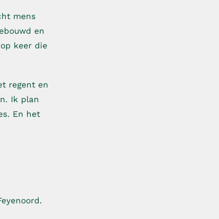
echt mens
gebouwd en
op keer die
et regent en
n. Ik plan
es. En het
 Feyenoord.