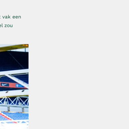
t vak een
el zou