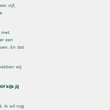
en vijf,
ke
n met
ber een
doen. En dat
 hebben wij
f kijk jij
. Ik wil nog