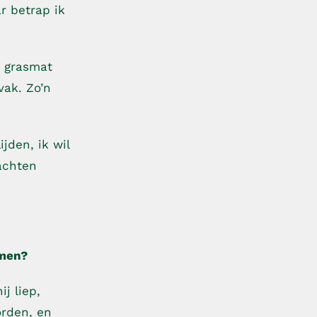
r betrap ik
e grasmat
vak. Zo’n
jden, ik wil
achten
omen?
j liep,
orden, en