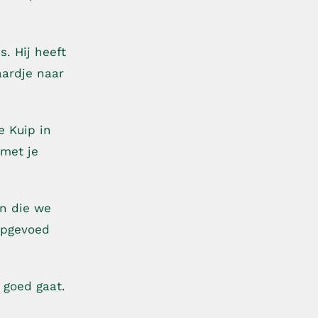
s. Hij heeft
aardje naar
e Kuip in
 met je
an die we
opgevoed
 goed gaat.